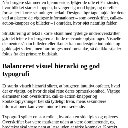
Når brugere skimmer en hjemmeside, følger de ofte et F-mønster,
hvor blikket starter i toppen, bevæger sig mod højre, og derefter
fortsætter i korte scanninger nedad. Designet bør tage højde for dette
ved at placere de vigtigste informationer – som overskrifter, call-to-
action-knapper og billeder – i områder, hvor øjet naturligt falder.
Strukturering af tekst i korte afsnit med tydelige underoverskrifter
gør det lettere for brugeren at finde relevante oplysninger. Visuelle
elementer såsom billeder eller ikoner kan understøtte indholdet og
guide øjet videre, men bør bruges med omtanke, så de ikke stjæler
fokus fra det primære budskab.
Balanceret visuel hierarki og god
typografi
Et stærkt visuelt hierarki sikrer, at brugeren intuitivt opfatter, hvad
der er vigtigt, og hvor de skal rette deres opmærksomhed. Vigtige
elementer som overskrifter, call-to-action-knapper og
kontaktoplysninger bør stå tydeligt frem, mens sekundære
informationer kan være mindre fremtrædende.
Typografi spiller en stor rolle i, hvordan en side føles og opleves.
Overskrifter bør være markante uden at være dominerende, og
brødtekst skal være nem at læse uden at virke kompakt. Korrekt