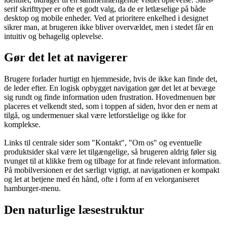
serif skrifttyper er ofte et godt valg, da de er letlæselige på både
desktop og mobile enheder. Ved at prioritere enkelhed i designet
sikrer man, at brugeren ikke bliver overvældet, men i stedet får en
intuitiv og behagelig oplevelse.
Gør det let at navigerer
Brugere forlader hurtigt en hjemmeside, hvis de ikke kan finde det,
de leder efter. En logisk opbygget navigation gør det let at bevæge
sig rundt og finde information uden frustration. Hovedmenuen bør
placeres et velkendt sted, som i toppen af siden, hvor den er nem at
tilgå, og undermenuer skal være letforståelige og ikke for
komplekse.
Links til centrale sider som "Kontakt", "Om os" og eventuelle
produktsider skal være let tilgængelige, så brugeren aldrig føler sig
tvunget til at klikke frem og tilbage for at finde relevant information.
På mobilversionen er det særligt vigtigt, at navigationen er kompakt
og let at betjene med én hånd, ofte i form af en velorganiseret
hamburger-menu.
Den naturlige læsestruktur