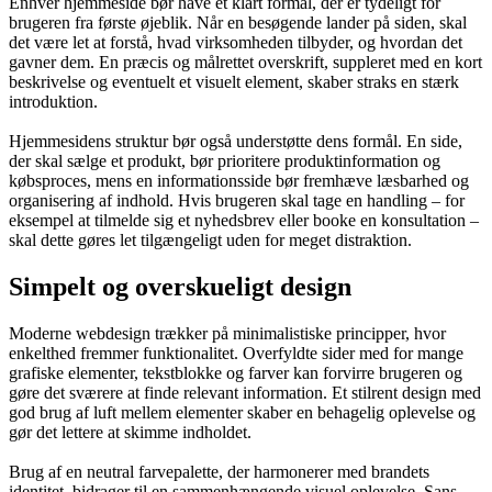
Enhver hjemmeside bør have et klart formål, der er tydeligt for
brugeren fra første øjeblik. Når en besøgende lander på siden, skal
det være let at forstå, hvad virksomheden tilbyder, og hvordan det
gavner dem. En præcis og målrettet overskrift, suppleret med en kort
beskrivelse og eventuelt et visuelt element, skaber straks en stærk
introduktion.
Hjemmesidens struktur bør også understøtte dens formål. En side,
der skal sælge et produkt, bør prioritere produktinformation og
købsproces, mens en informationsside bør fremhæve læsbarhed og
organisering af indhold. Hvis brugeren skal tage en handling – for
eksempel at tilmelde sig et nyhedsbrev eller booke en konsultation –
skal dette gøres let tilgængeligt uden for meget distraktion.
Simpelt og overskueligt design
Moderne webdesign trækker på minimalistiske principper, hvor
enkelthed fremmer funktionalitet. Overfyldte sider med for mange
grafiske elementer, tekstblokke og farver kan forvirre brugeren og
gøre det sværere at finde relevant information. Et stilrent design med
god brug af luft mellem elementer skaber en behagelig oplevelse og
gør det lettere at skimme indholdet.
Brug af en neutral farvepalette, der harmonerer med brandets
identitet, bidrager til en sammenhængende visuel oplevelse. Sans-